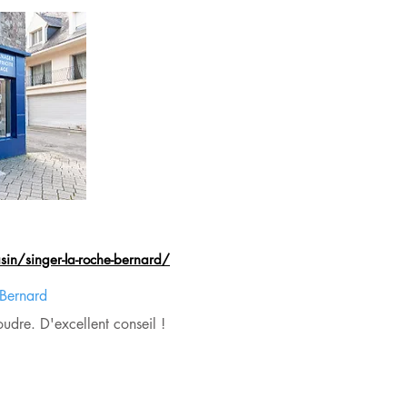
02 99 90 87 54
in/singer-la-roche-bernard/
Bernard
udre. D'excellent conseil !