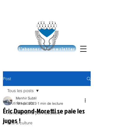
S'abonner à la newsletter
Post
Tous les posts
Menhir Subtil
Tous les posts
19 nov. 2023
1 min de lecture
Éric Dupond-Moretti se paie les
Alimentation & permaculture
juges !
Arts & culture