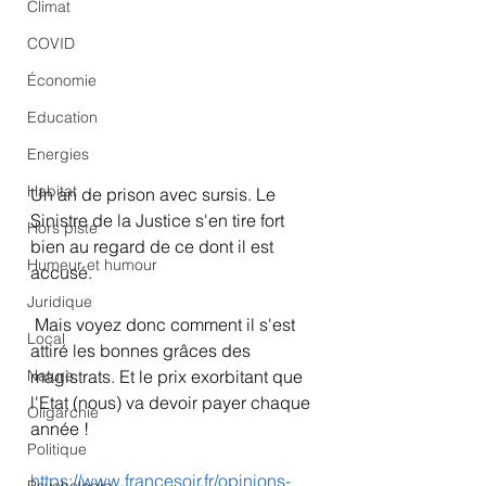
Climat
COVID
Économie
Education
Energies
Habitat
Un an de prison avec sursis. Le 
Sinistre de la Justice s'en tire fort 
Hors piste
bien au regard de ce dont il est 
Humeur et humour
accusé.
Juridique
 Mais voyez donc comment il s'est 
Local
attiré les bonnes grâces des 
Nature
magistrats. Et le prix exorbitant que 
l'Etat (nous) va devoir payer chaque 
Oligarchie
année !
Politique
https://www.francesoir.fr/opinions-