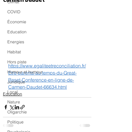
Climat
COVID
Économie
Education
Energies
Habitat
Hors piste
https://www.egaliteetreconciliation.fr/
Humeur et humour
Etre-parents-au-temps-du-Great-
Reset-Conference-en-ligne-de-
Juridique
Carmen-Daudet-66634.html
Local
Education
Nature
Oligarchie
Politique