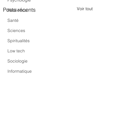
Psychologie
Voir tout
Posts récents
Résilience
Santé
Sciences
Spiritualités
Low tech
Sociologie
Informatique
Commentaires