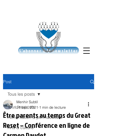
S'abonner à la newsletter
Post
Tous les posts
Menhir Subtil
Tous les posts
21 déc. 2021
1 min de lecture
Être parents au temps du Great
Alimentation & permaculture
Reset – Conférence en ligne de
Arts & culture
Carmen Daudet