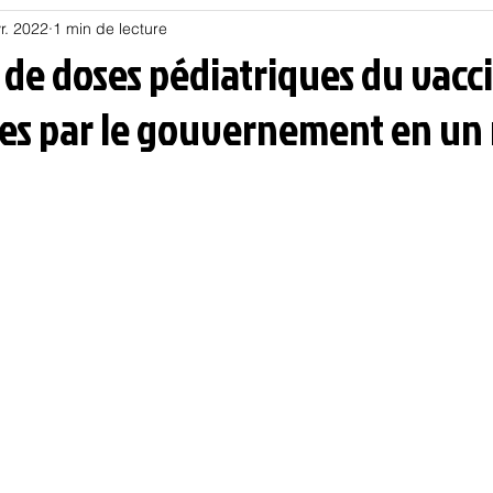
r. 2022
1 min de lecture
Habitat
Hors piste
Humeur et humour
Jur
s de doses pédiatriques du vacci
s par le gouvernement en un
olitique
Psychologie
Résilience
Santé
Sociologie
Informatique