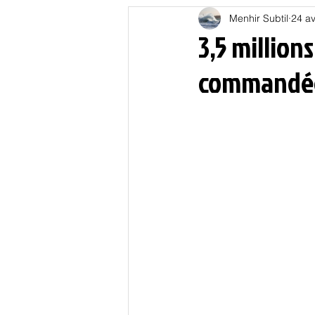
Menhir Subtil
24 av
Education
Energies
3,5 million
commandée
Nature
Oligarchie
P
Spiritualités
Low tech