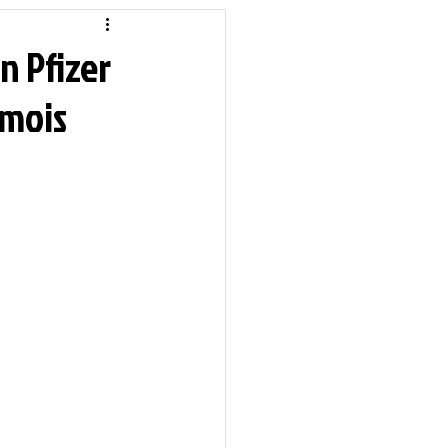
idique
Local
n Pfizer
 mois
Sciences