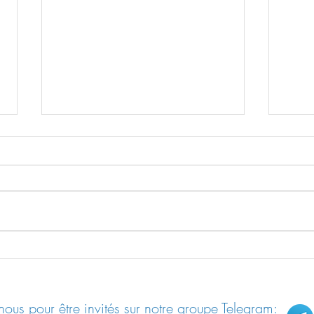
Le “shedding”: contamination des
Les “R
non-vax par les vax
allem
ous pour être invités sur notre groupe Telegram: