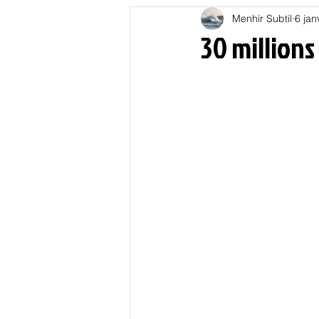
Menhir Subtil
6 jan
Education
Energies
30 millions
Nature
Oligarchie
P
Spiritualités
Low tech