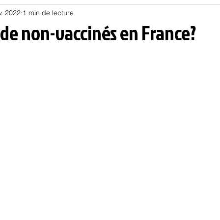
v. 2022
1 min de lecture
Habitat
Hors piste
Humeur et humour
Jur
 de non-vaccinés en France?
olitique
Psychologie
Résilience
Santé
Sociologie
Informatique