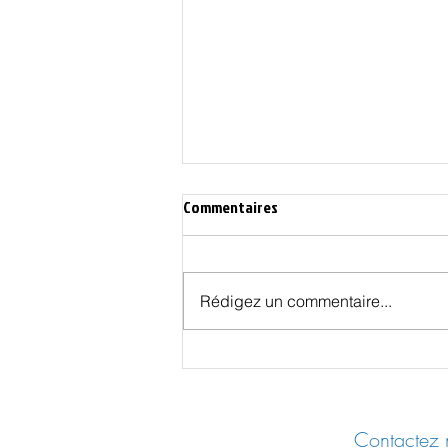
Commentaires
Rédigez un commentaire...
Les Effets Cachés des Vaccins
COVID - UER 2025 Castres
Contactez n