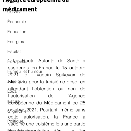
Climat
médicament
COVID
Économie
Education
Energies
Habitat
" La Haute Autorité de Santé a 
Hors piste
suspendu en France le 15 octobre 
Humeur et humour
2021 le  vaccin Spikevax de 
Juridique
Moderna pour la troisième dose, en 
attendant l’obtention ou non de 
Local
l’autorisation de l’Agence 
Nature
Européenne du Médicament ce 25 
octobre 2021. Pourtant, même sans 
Oligarchie
cette autorisation, la France a 
Politique
vacciné une troisième fois une partie 
de la population dès  le 1er 