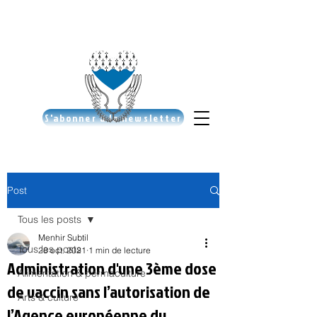
S'abonner à la newsletter
Post
Tous les posts
Menhir Subtil
Tous les posts
28 oct. 2021
1 min de lecture
Administration d'une 3ème dose
Alimentation & permaculture
de vaccin sans l’autorisation de
Arts & culture
l’Agence européenne du