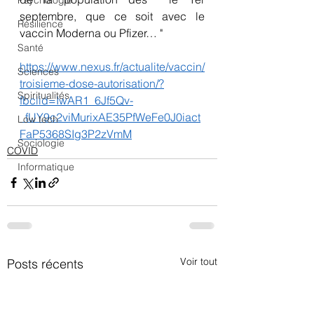
Psychologie
septembre, que ce soit avec le 
Résilience
vaccin Moderna ou Pfizer… "
Santé
https://www.nexus.fr/actualite/vaccin/
Sciences
troisieme-dose-autorisation/?
Spiritualités
fbclid=IwAR1_6Jf5Qv-
_fUY9c2viMurixAE35PfWeFe0J0iact
Low tech
FaP5368SIg3P2zVmM
Sociologie
COVID
Informatique
Voir tout
Posts récents