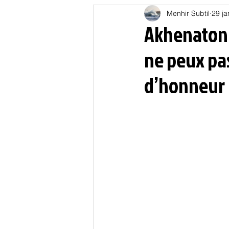
Menhir Subtil
29 ja
Education
Energies
Akhenaton d
ne peux pas
Nature
Oligarchie
P
d’honneur
Spiritualités
Low tech