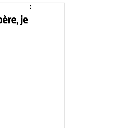
idique
Local
ère, je
Sciences