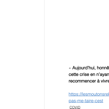
« 
Aujourd’hui, honnêt
cette crise en n’aya
recommencer à vivr
https://lesmoutonsr
pas-me-taire-cest
COVID