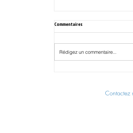
Commentaires
Rédigez un commentaire...
Les Effets Cachés des Vaccins
COVID - UER 2025 Castres
Contactez n