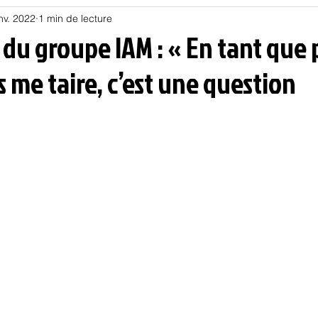
nv. 2022
1 min de lecture
Habitat
Hors piste
Humeur et humour
Jur
u groupe IAM : « En tant que p
 me taire, c’est une question
olitique
Psychologie
Résilience
Santé
Sociologie
Informatique