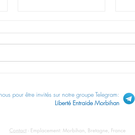
Le “shedding”: contamination des
Les “R
non-vax par les vax
allem
ous pour être invités sur notre groupe Telegram:
Liberté Entraide Morbihan
Contact
- Emplacement: Morbihan, Bretagne, France