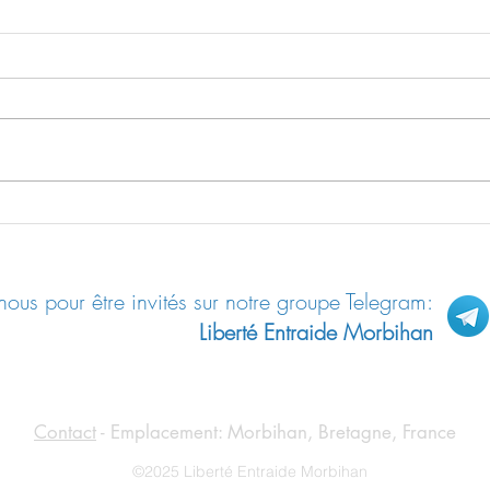
Résilience / Fiche pratique n°04:
Docum
Se protéger des ondes
l’Eur
ous pour être invités sur notre groupe Telegram:
Liberté Entraide Morbihan
Contact
- Emplacement: Morbihan, Bretagne, France
©2025 Liberté Entraide Morbihan