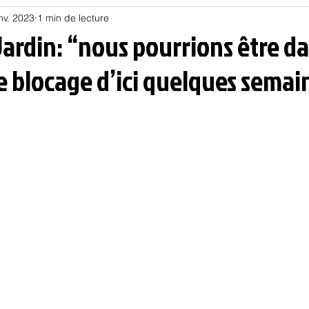
nv. 2023
1 min de lecture
Habitat
Hors piste
Humeur et humour
Jur
Jardin: “nous pourrions être d
e blocage d’ici quelques semai
olitique
Psychologie
Résilience
Santé
Sociologie
Informatique