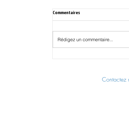
Commentaires
Rédigez un commentaire...
L’Union Européenne du traité de
Lisbonne est bâtie sur un faux
Contactez n