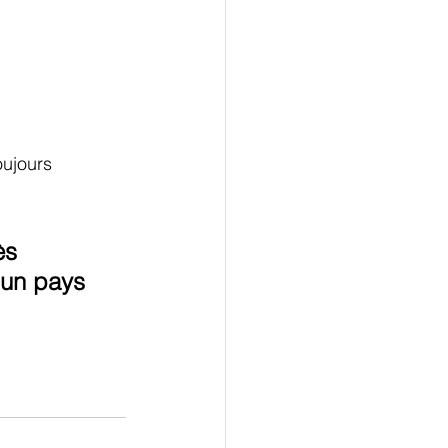
oujours 
ès 
 un pays 