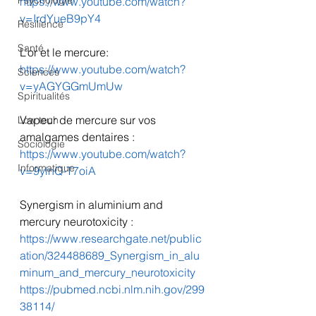
Psychologie
https://www.youtube.com/watch?
v=IrdYueB9pY4
Résilience
Santé
L’or et le mercure: 
https://www.youtube.com/watch?
Sciences
v=yAGYGGmUmUw
Spiritualités
Vapeur de mercure sur vos 
Low tech
amalgames dentaires : 
Sociologie
https://www.youtube.com/watch?
Informatique
v=9ylnQ-T7oiA
Synergism in aluminium and 
mercury neurotoxicity :
https://www.researchgate.net/public
ation/324488689_Synergism_in_alu
minum_and_mercury_neurotoxicity
https://pubmed.ncbi.nlm.nih.gov/299
38114/