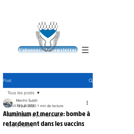
S'abonner à la newsletter
Post
Tous les posts
Menhir Subtil
Tous les posts
13 juil. 2022
1 min de lecture
Aluminium et mercure: bombe à
Alimentation & permaculture
retardement dans les vaccins
Arts & culture