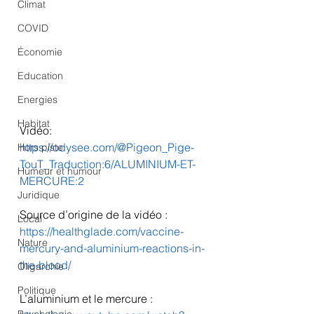
Climat
COVID
Économie
Education
Energies
Habitat
Vidéo:
https://odysee.com/@Pigeon_Pige-
Hors piste
TouT_Traduction:6/ALUMINIUM-ET-
Humeur et humour
MERCURE:2
Juridique
Source d’origine de la vidéo :
Local
https://healthglade.com/vaccine-
Nature
mercury-and-aluminium-reactions-in-
the-blood/
Oligarchie
Politique
L’aluminium et le mercure : 