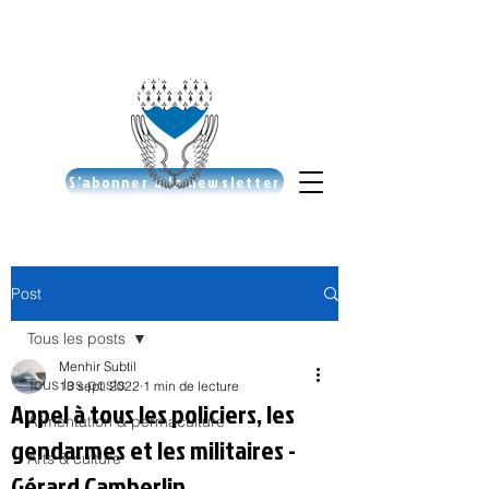
S'abonner à la newsletter
Post
Tous les posts
Menhir Subtil
Tous les posts
13 sept. 2022
1 min de lecture
Appel à tous les policiers, les
Alimentation & permaculture
gendarmes et les militaires -
Arts & culture
Gérard Camberlin