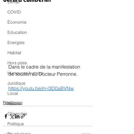
Climat
COVID
Économie
Education
Energies
Habitat
Hors piste
Dans le cadre de la manifestation 
Humeur et humour
de soutien au Docteur Perronne.
Juridique
https://youtu.be/m-l3D0aBVNw
Local
Résilience
Nature
Oligarchie
Politique