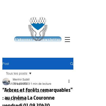
S'abonner à la newsletter
Post
Tous les posts
Menhir Subtil
Tous les posts
30 août 2023
1 min de lecture
“Arbres et forêts remarquables”
Alimentation & permaculture
: au cinéma La Couronne
Arts & culture
vendredi 01.09 20h30