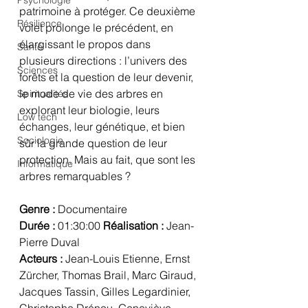
Psychologie
patrimoine à protéger. Ce deuxième 
Résilience
volet prolonge le précédent, en 
élargissant le propos dans 
Santé
plusieurs directions : l’univers des 
Sciences
forêts et la question de leur devenir, 
le mode de vie des arbres en 
Spiritualités
explorant leur biologie, leurs 
Low tech
échanges, leur génétique, et bien 
Sociologie
sûr la grande question de leur 
protection. Mais au fait, que sont les 
Informatique
arbres remarquables ? 
Genre : 
Documentaire
Durée :
 01:30:00 
Réalisation : 
Jean-
Pierre Duval
Acteurs :
 Jean-Louis Etienne, Ernst 
Zürcher, Thomas Brail, Marc Giraud, 
Jacques Tassin, Gilles Legardinier, 