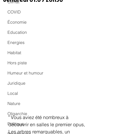
Climat
COVID
Économie
Education
Energies
Habitat
Hors piste
Humeur et humour
Juridique
Local
Nature
Oligarchie
" Vous aviez été nombreux à 
Politique
découvrir en salles le premier opus, 
Les arbres remarquables, un 