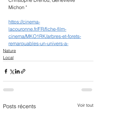
Christophe Drénou, Geneviève 
Michon "
https://cinema-
lacouronne.fr/FR/fiche-film-
cinema/MKO1RK/arbres-et-forets-
remarquables-un-univers-a-
Nature
Local
Voir tout
Posts récents