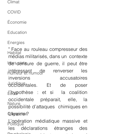
Climat
COVID
Économie
Education
Energies
" Face au rouleau compresseur des 
Habitat
médias militarisés, dans un  contexte 
Hors piste
de censure de guerre, il peut être 
intéressant de renverser les  
Humeur et humour
inversions accusatoires 
Juridique
occidentales. Et de poser 
l’hypothèse : et si  la coalition 
Local
occidentale préparait, elle, la 
Nature
possibilité d’attaques  chimiques en 
Ukraine ?
Oligarchie
L’opération médiatique massive et 
Politique
les déclarations étranges des 