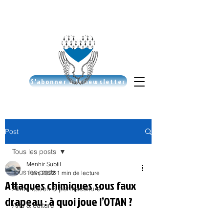
S'abonner à la newsletter
Post
Tous les posts
Menhir Subtil
Tous les posts
1 avr. 2022
1 min de lecture
Attaques chimiques sous faux
Alimentation & permaculture
drapeau : à quoi joue l’OTAN ?
Arts & culture