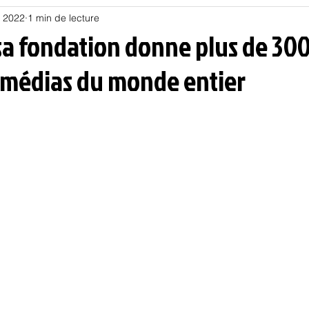
n 2022
1 min de lecture
Habitat
Hors piste
Humeur et humour
Jur
: sa fondation donne plus de 3
 médias du monde entier
olitique
Psychologie
Résilience
Santé
Sociologie
Informatique