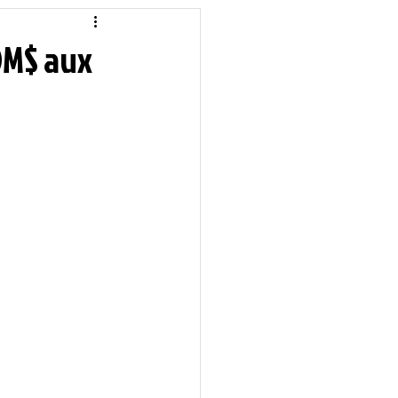
idique
Local
00M$ aux
Sciences