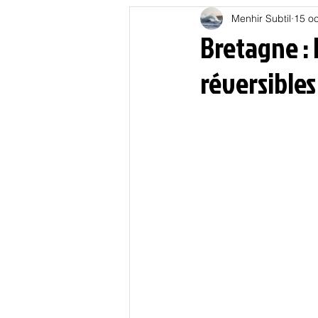
Menhir Subtil
15 oc
Education
Energies
Bretagne :
réversibles 
Nature
Oligarchie
P
Spiritualités
Low tech