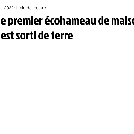
t. 2022
1 min de lecture
Habitat
Hors piste
Humeur et humour
Jur
 le premier écohameau de mais
est sorti de terre
olitique
Psychologie
Résilience
Santé
Sociologie
Informatique