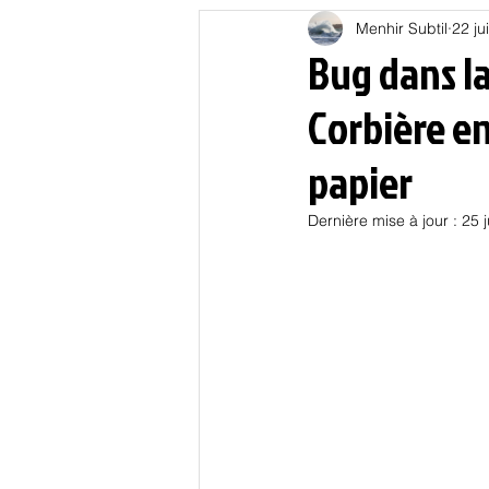
Menhir Subtil
22 ju
Education
Energies
Bug dans la
Corbière e
Nature
Oligarchie
P
papier
Spiritualités
Low tech
Dernière mise à jour :
25 