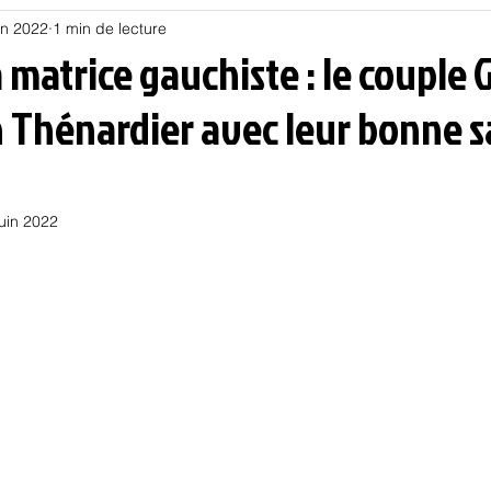
in 2022
1 min de lecture
Habitat
Hors piste
Humeur et humour
Jur
 matrice gauchiste : le couple 
n Thénardier avec leur bonne s
olitique
Psychologie
Résilience
Santé
Sociologie
Informatique
juin 2022