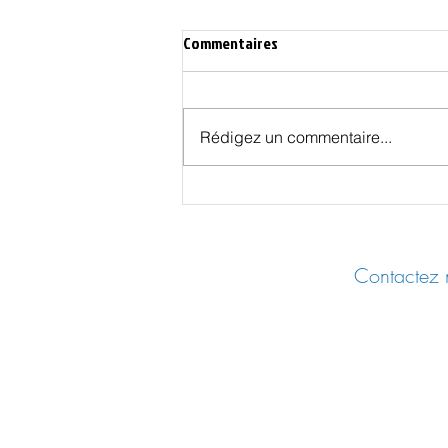
Commentaires
Rédigez un commentaire...
L’Union Européenne du traité de
Lisbonne est bâtie sur un faux
Contactez n