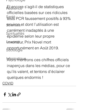
Psychologie
Et encore s’agit-il de statistiques 
Résilience
officielles basées sur ces ridicules 
Santé
tests PCR faussement positifs à 93% 
environ et dont l’utilisation est 
Sciences
carrément inadaptés à une 
Spiritualités
épidémie selon leur propre 
Low tech
inventeur, Prix Novel mort 
opportunément en Août 2019.
Sociologie
Informatique
Alors montrons ces chiffres officiels 
inaperçus dans les médias, pour ce 
qu’ils valent, et tentons d'éclairer 
quelques endormis ! 
COVID