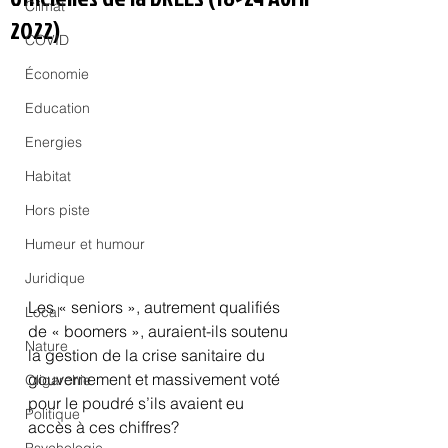
Climat
2022)
COVID
Économie
Education
Energies
Habitat
Hors piste
Humeur et humour
Juridique
Les « seniors », autrement qualifiés 
Local
de « boomers », auraient-ils soutenu 
Nature
la gestion de la crise sanitaire du 
gouvernement et massivement voté 
Oligarchie
pour le poudré s’ils avaient eu 
Politique
accès à ces chiffres?