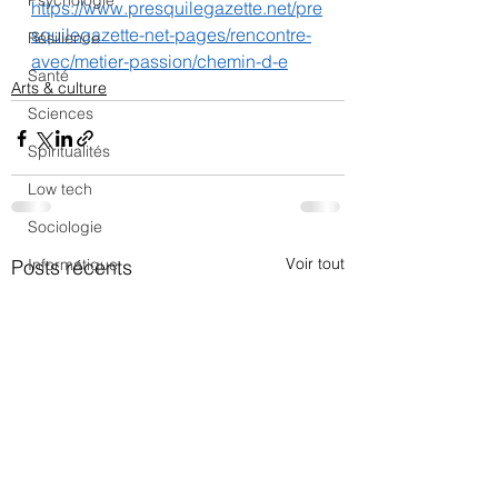
Psychologie
https://www.presquilegazette.net/pre
squilegazette-net-pages/rencontre-
Résilience
avec/metier-passion/chemin-d-e
Santé
Arts & culture
Sciences
Spiritualités
Low tech
Sociologie
Voir tout
Posts récents
Informatique