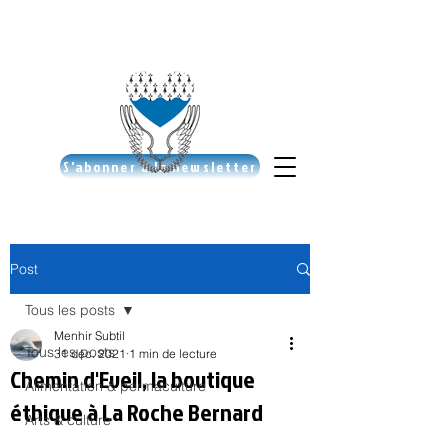
S'abonner à la newsletter
Post
Tous les posts
Menhir Subtil
Tous les posts
31 déc. 2021
1 min de lecture
Chemin d'Eveil, la boutique
Alimentation & permaculture
éthique à La Roche Bernard
Arts & culture