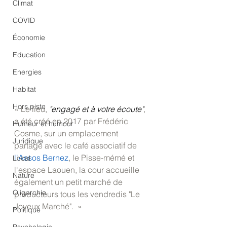
Climat
COVID
Économie
Education
Energies
Habitat
Hors piste
« Le lieu, 
"engagé et à votre écoute"
, 
a été créé en 2017 par Frédéric 
Humeur et humour
Cosme, sur un emplacement 
Juridique
partagé avec le café associatif de 
l'Assos Bernez
, le Pisse-mémé et 
Local
l'espace Laouen, la cour accueille 
Nature
également un petit marché de 
Oligarchie
producteurs tous les vendredis "Le 
Joyeux Marché".  »
Politique