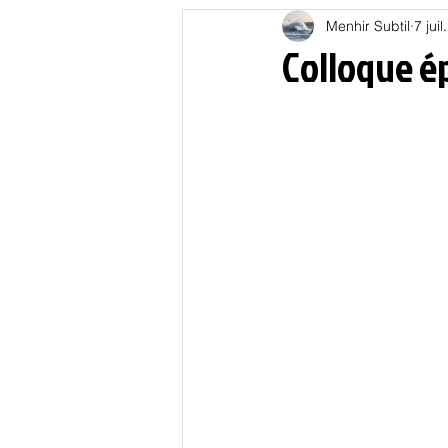
Menhir Subtil
7 jui
Education
Energies
Colloque é
Nature
Oligarchie
P
Spiritualités
Low tech