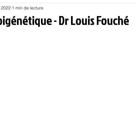
l. 2022
1 min de lecture
Habitat
Hors piste
Humeur et humour
Jur
pigénétique - Dr Louis Fouché
olitique
Psychologie
Résilience
Santé
Sociologie
Informatique