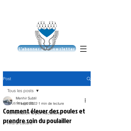
S'abonner à la newsletter
Post
Tous les posts
Menhir Subtil
Tous les posts
11 sept. 2022
1 min de lecture
Comment élever des poules et
Alimentation & permaculture
prendre soin du poulailler
Arts & culture