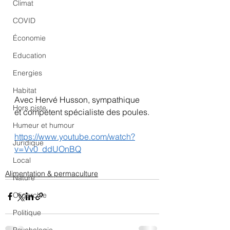
Climat
COVID
Économie
Education
Energies
Habitat
Avec Hervé Husson, sympathique 
Hors piste
et compétent spécialiste des poules.
Humeur et humour
https://www.youtube.com/watch?
Juridique
v=Vv0_ddUOnBQ
Local
Alimentation & permaculture
Nature
Oligarchie
Politique