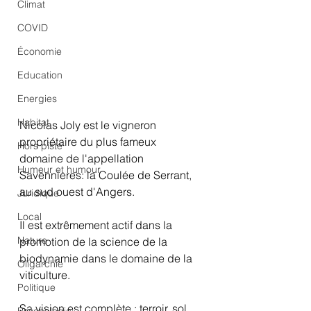
Climat
COVID
Économie
Education
Energies
Habitat
Nicolas Joly est le vigneron 
propriétaire du plus fameux 
Hors piste
domaine de l'appellation 
Humeur et humour
Savennieres: la Coulée de Serrant, 
au sud ouest d'Angers.
Juridique
Local
Il est extrêmement actif dans la 
Nature
promotion de la science de la 
biodynamie dans le domaine de la 
Oligarchie
viticulture.
Politique
Sa vision est complète : terroir, sol, 