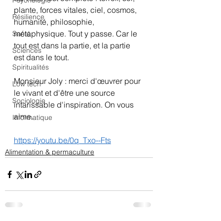
Psychologie
plante, forces vitales, ciel, cosmos, 
Résilience
humanité, philosophie, 
métaphysique. Tout y passe. Car le 
Santé
tout est dans la partie, et la partie 
Sciences
est dans le tout.
Spiritualités
Monsieur Joly : merci d'œuvrer pour 
Low tech
le vivant et d'être une source 
Sociologie
intarissable d'inspiration. On vous 
aime.
Informatique
https://youtu.be/0q_Txo--Fts
Alimentation & permaculture