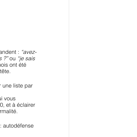
ndent : 
“avez-
 ?” 
ou 
“je sais 
ois ont été 
tête.
une liste par 
i vous 
 et à éclairer 
rmalité.
 : autodéfense 