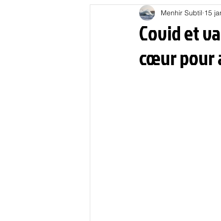
Menhir Subtil
15 ja
Education
Energies
Covid et va
cœur pour 
Nature
Oligarchie
P
Spiritualités
Low tech