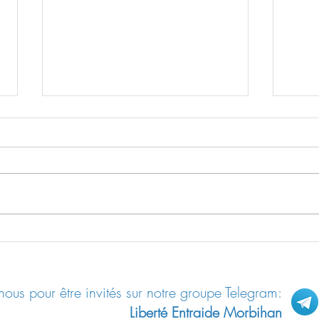
Résilience / Fiche pratique n°04:
Le “s
Se protéger des ondes
non-v
ous pour être invités sur notre groupe Telegram:
Liberté Entraide Morbihan