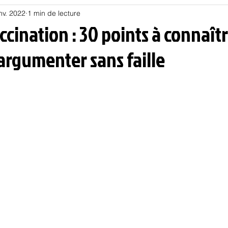
nv. 2022
1 min de lecture
Habitat
Hors piste
Humeur et humour
Jur
ccination : 30 points à connaît
argumenter sans faille
olitique
Psychologie
Résilience
Santé
Sociologie
Informatique