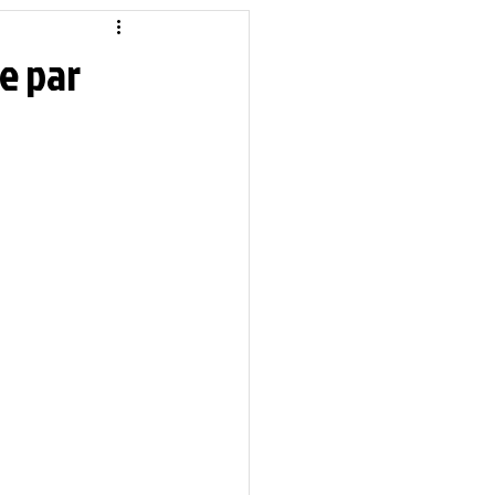
idique
Local
re par
Sciences