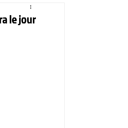
idique
Local
ra le jour
Sciences