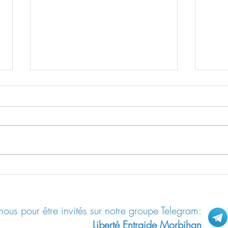
Le “shedding”: contamination des
Les “R
non-vax par les vax
allem
ous pour être invités sur notre groupe Telegram:
Liberté Entraide Morbihan