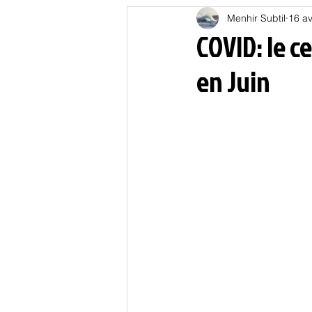
Menhir Subtil
16 av
Education
Energies
COVID: le c
en Juin
Nature
Oligarchie
P
Spiritualités
Low tech