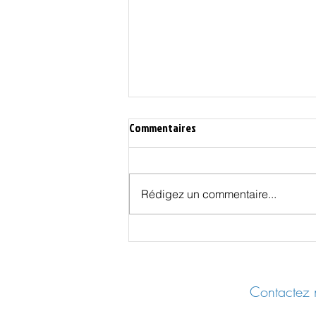
Commentaires
Rédigez un commentaire...
Les Effets Cachés des Vaccins
COVID - UER 2025 Castres
Contactez n