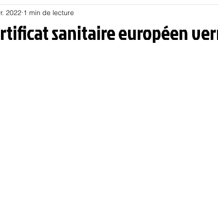
r. 2022
1 min de lecture
Habitat
Hors piste
Humeur et humour
Jur
ertificat sanitaire européen ver
olitique
Psychologie
Résilience
Santé
Sociologie
Informatique