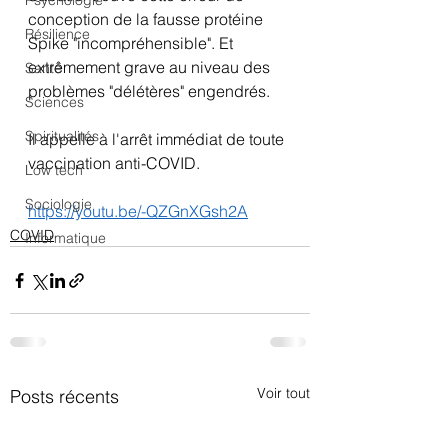
Psychologie
conception de la fausse protéine 
Résilience
Spike "incompréhensible". Et 
extrêmement grave au niveau des 
Santé
problèmes "délétères" engendrés.
Sciences
Spiritualités
Il appelle à l'arrêt immédiat de toute 
vaccination anti-COVID.
Low tech
Sociologie
https://youtu.be/-QZGnXGsh2A
COVID
Informatique
Voir tout
Posts récents