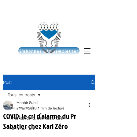
S'abonner à la newsletter
Post
Tous les posts
Menhir Subtil
Tous les posts
21 avr. 2023
1 min de lecture
COVID: le cri d’alarme du Pr
Alimentation & permaculture
Sabatier chez Karl Zéro
Arts & culture