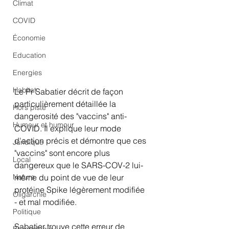
Climat
COVID
Économie
Education
Energies
Habitat
Le Pr Sabatier décrit de façon 
particulièrement détaillée la 
Hors piste
dangerosité des "vaccins" anti-
Humeur et humour
COVID. Il explique leur mode 
d'action précis et démontre que ces 
Juridique
"vaccins" sont encore plus 
Local
dangereux que le SARS-COV-2 lui-
Nature
même du point de vue de leur 
protéine Spike légèrement modifiée 
Oligarchie
- et mal modifiée.
Politique
Sabatier trouve cette erreur de 