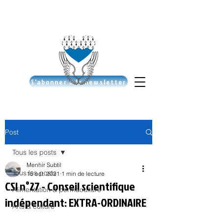
S'abonner à la newsletter
Post
Tous les posts
Menhir Subtil
Tous les posts
15 oct. 2021
1 min de lecture
CSI n°27 - Conseil scientifique
Alimentation & permaculture
indépendant: EXTRA-ORDINAIRE
Arts & culture