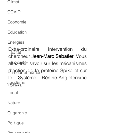
Climat
COVID
Économie
Education
Energies
Extra-ordinaire intervention du 
Habitat
chercheur J
ean-Marc Sabatier
. Vous 
Hors piste
allez tout savoir sur les mécanismes 
d'action de la protéine Spike et sur 
Humeur et humour
le Système Rénine-Angiotensine 
Juridique
(SRA).
Local
Nature
Oligarchie
Politique