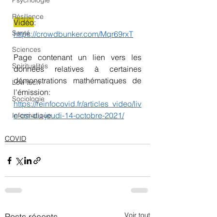
Psychologie
Résilience
Vidéo
:
Santé
https://crowdbunker.com/Mqr69rxT
Sciences
Page contenant un lien vers les 
Spiritualités
données relatives à certaines 
démonstrations mathématiques de 
Low tech
l'émission:
Sociologie
https://reinfocovid.fr/articles_video/liv
e-csi-du-jeudi-14-octobre-2021/
Informatique
COVID
Voir tout
Posts récents