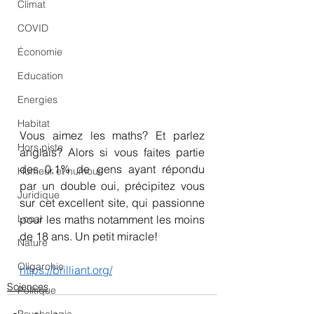
Climat
COVID
Économie
Education
Energies
Habitat
Vous aimez les maths? Et parlez 
Hors piste
anglais? Alors si vous faites partie 
des 0,1% de gens ayant répondu 
Humeur et humour
par un double oui, précipitez vous 
Juridique
sur cet excellent site, qui passionne 
Local
pour les maths notamment les moins 
de 18 ans. Un petit miracle!
Nature
Oligarchie
https://brilliant.org/
Sciences
Politique