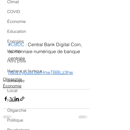
Climat
COVID
Économie
Education
Energies
#CBDC
 : Central Bank Digital Coin, 
ou monnaie numérique de banque 
Habitat
centrale
Hors piste
Humeur et humour
https://youtu.be/HnwTBBLz3hw
Oligarchie
Juridique
Économie
Local
Nature
Oligarchie
Politique