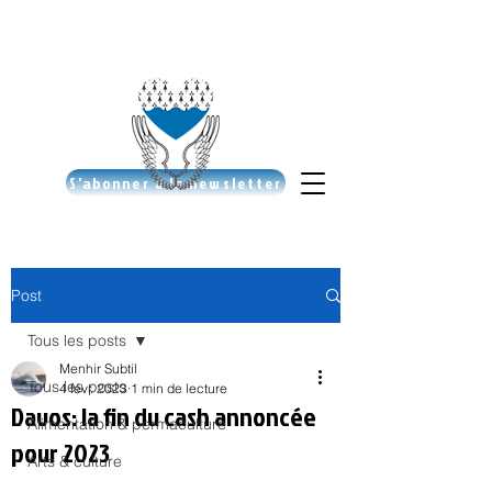
S'abonner à la newsletter
Post
Tous les posts
Menhir Subtil
Tous les posts
4 févr. 2023
1 min de lecture
Davos: la fin du cash annoncée
Alimentation & permaculture
pour 2023
Arts & culture