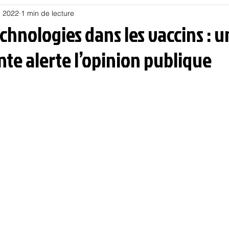
i 2022
1 min de lecture
Habitat
Hors piste
Humeur et humour
Jur
hnologies dans les vaccins : 
te alerte l’opinion publique
olitique
Psychologie
Résilience
Santé
Sociologie
Informatique