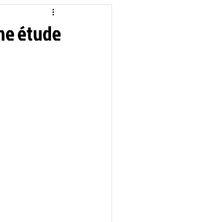
idique
Local
une étude
Sciences