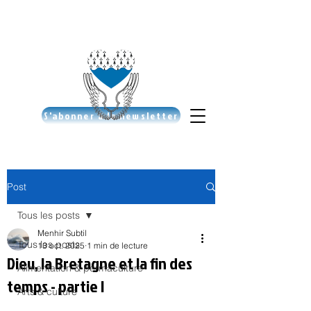
S'abonner à la newsletter
Post
Tous les posts
Menhir Subtil
Tous les posts
13 oct. 2025
1 min de lecture
Dieu, la Bretagne et la fin des
Alimentation & permaculture
temps - partie I
Arts & culture