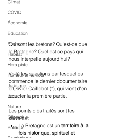
Climat
COVID
Économie
Education
Energies
Qui sont les bretons? Qu'est-ce que 
la Bretagne? Quel est ce pays qui 
Habitat
nous interpelle aujourd’hui?
Hors piste
Voilà les questions par lesquelles 
Humeur et humour
commence le dernier documentaire 
Juridique
d'Olivier Caillebot (*), qui vient d'en 
boucler la première partie.
Local
Nature
Les points clés traités sont les 
Oligarchie
suivants :
La Bretagne est un 
territoire à la 
Politique
fois historique, spirituel et 