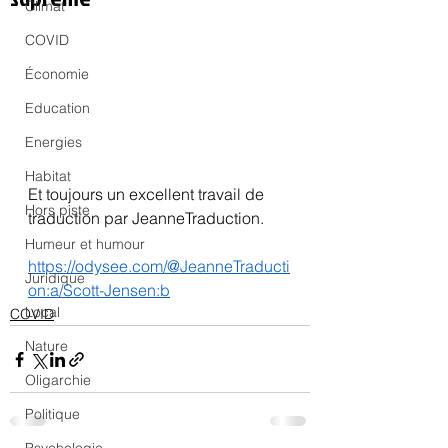
Climat
COVID
Économie
Education
Energies
Habitat
Et toujours un excellent travail de 
Hors piste
traduction par JeanneTraduction.
Humeur et humour
https://odysee.com/@JeanneTraducti
Juridique
on:a/Scott-Jensen:b
Local
COVID
Nature
Oligarchie
Politique