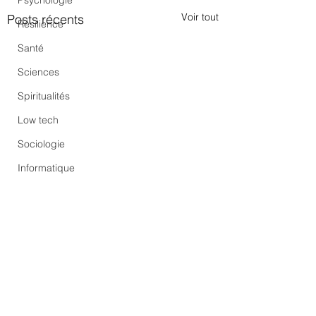
Psychologie
Voir tout
Posts récents
Résilience
Santé
Sciences
Spiritualités
Low tech
Sociologie
Informatique
Commentaires