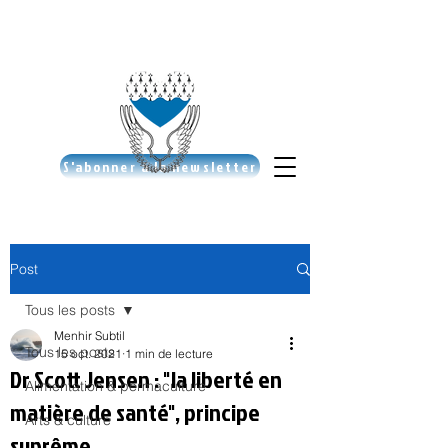
S'abonner à la newsletter
Post
Tous les posts
Menhir Subtil
Tous les posts
15 oct. 2021
1 min de lecture
Dr Scott Jensen : "la liberté en
Alimentation & permaculture
matière de santé", principe
Arts & culture
suprême