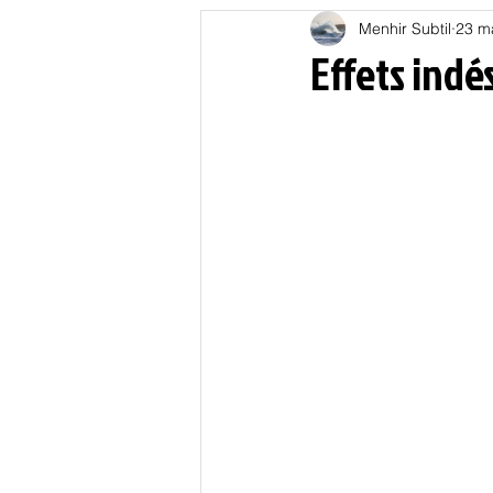
Menhir Subtil
23 m
Education
Energies
Effets indé
Nature
Oligarchie
P
Spiritualités
Low tech