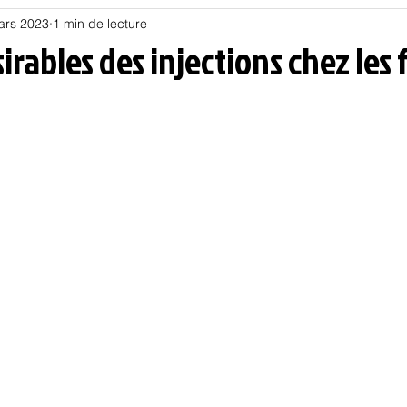
ars 2023
1 min de lecture
Habitat
Hors piste
Humeur et humour
Jur
sirables des injections chez le
olitique
Psychologie
Résilience
Santé
Sociologie
Informatique