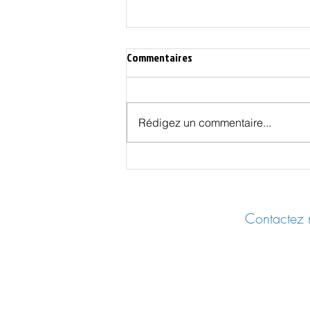
Commentaires
Rédigez un commentaire...
Les Effets Cachés des Vaccins
COVID - UER 2025 Castres
Contactez n