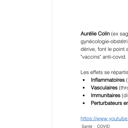
Aurélie Colin
 (ex sag
gynécologie-obstétri
dérive, font le point
"vaccins" anti-covid.
Les effets se réparti
Inflammatoires
 
Vasculaires
 (th
Immunitaires
 (d
Perturbateurs e
https://www.youtube
Santé
COVID