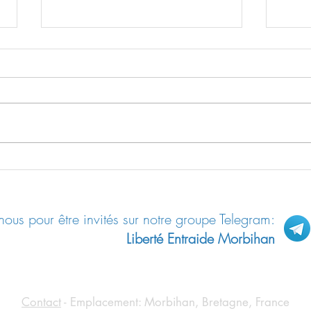
Les m
Résilience / Fiche pratique n°04:
Se protéger des ondes
ous pour être invités sur notre groupe Telegram:
Liberté Entraide Morbihan
Contact
- Emplacement: Morbihan, Bretagne, France