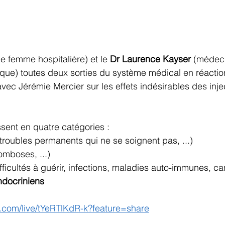
e femme hospitalière) et le 
Dr Laurence Kayser
 (médec
que) toutes deux sorties du système médical en réactio
 avec Jérémie Mercier sur les effets indésirables des inje
ssent en quatre catégories :
(troubles permanents qui ne se soignent pas, ...)
romboses, ...)
ifficultés à guérir, infections, maladies auto-immunes, can
ndocriniens
.com/live/tYeRTlKdR-k?feature=share