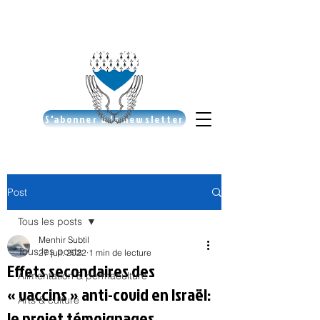
S'abonner à la newsletter
Post
Tous les posts
Menhir Subtil
Tous les posts
27 juil. 2022
1 min de lecture
Effets secondaires des
Alimentation & permaculture
« vaccins » anti-covid en Israël:
Arts & culture
le projet témoignages