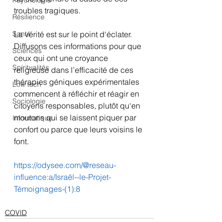
Psychologie
troubles tragiques.
Résilience
Santé
La vérité est sur le point d‘éclater. 
Diffusons ces informations pour que 
Sciences
ceux qui ont une croyance 
Spiritualités
religieuse dans l’efficacité de ces 
thérapies géniques expérimentales 
Low tech
commencent à réfléchir et réagir en 
Sociologie
citoyens responsables, plutôt qu‘en 
moutons qui se laissent piquer par 
Informatique
confort ou parce que leurs voisins le 
font.
https://odysee.com/@reseau-
influence:a/Israël--le-Projet-
Témoignages-(1):8
COVID