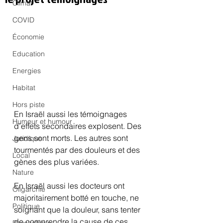
Climat
COVID
Économie
Education
Energies
Habitat
Hors piste
En Israël aussi les témoignages 
Humeur et humour
d’effets secondaires explosent. Des 
gens sont morts. Les autres sont 
Juridique
tourmentés par des douleurs et des 
Local
gènes des plus variées.
Nature
En Israël aussi les docteurs ont 
Oligarchie
majoritairement botté en touche, ne 
Politique
soignant que la douleur, sans tenter 
de comprendre la cause de ces 