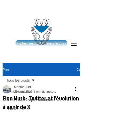
S'abonner à la newsletter
Post
Tous les posts
Menhir Subtil
Tous les posts
20 août 2023
1 min de lecture
Elon Musk : Twitter et l’évolution
Alimentation & permaculture
à venir de X
Arts & culture