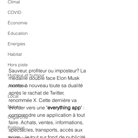
Climat
COVID
Économie
Education
Energies
Habitat
Hors piste
Sauveur, profiteur ou imposteur? La 
Humeur et humour
médaille double face Elon Musk 
montre à nouveau toute sa dualité 
Juridique
après le rachat de Twitter, 
Local
renommée X. Cette dernière va 
Nature
évoluer vers une "
everything app
" : 
comprendre une application à tout 
Oligarchie
faire. Achats, ventes, informations, 
Politique
spectacles, transports, accès aux 
soins... le tout sur fond de publicité 