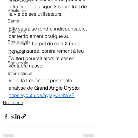
Psychologie
ultra ciblée puisque X saura tout de 
Résilience
la vie de ses utilisateurs.
Santé
Elle saura se rendre indispensable, 
Sciences
car terriblement pratique au 
Spiritualités
quotidien. Le pot de miel X (app 
non-censurée, contrairement à feu 
Low tech
Twitter) pourrait alors muter en 
Sociologie
véritable nasse.
Informatique
Voici la très fine et pertinente 
analyse de 
Grand Angle Crypto
:
https://youtu.be/ayjayv3NWVE
Résilience