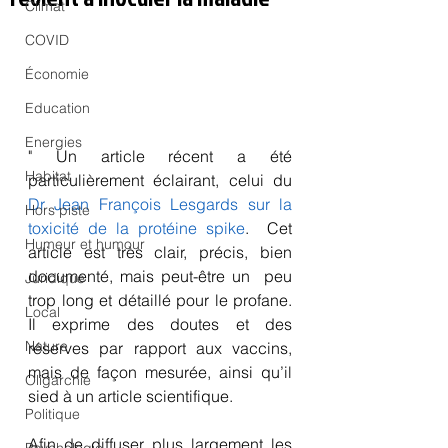
Climat
COVID
Économie
Education
Energies
" Un article récent a été 
Habitat
particulièrement éclairant, celui du 
Dr Jean François Lesgards sur la 
Hors piste
toxicité de la protéine spike
.  Cet 
Humeur et humour
article est très clair, précis, bien 
documenté, mais peut-être un  peu 
Juridique
trop long et détaillé pour le profane. 
Local
Il exprime des doutes et des  
Nature
réserves par rapport aux vaccins, 
mais de façon mesurée, ainsi qu’il 
Oligarchie
sied à un article scientifique.
Politique
Afin de diffuser plus largement les 