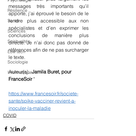
Psychologie
messages très importants qu’il 
Résilience
apporte, j’ai éprouvé le besoin de le 
rendre plus accessible aux non 
Santé
spécialistes et d’en exprimer les 
Sciences
conclusions de manière plus 
Spiritualités
directe. Je n’ai donc pas donné de 
références afin de ne pas surcharger 
Low tech
le texte. 
Sociologie
Auteur(s): 
 Jamila Buret, pour 
Informatique
FranceSoir 
"
https://www.francesoir.fr/societe-
sante/spike-vacciner-revient-a-
inoculer-la-maladie
COVID