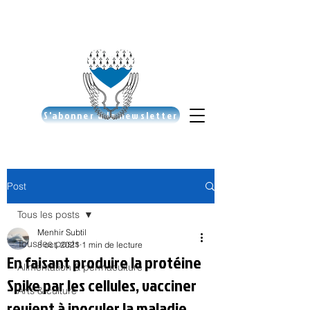
S'abonner à la newsletter
Post
Tous les posts
Menhir Subtil
Tous les posts
8 oct. 2021
1 min de lecture
En faisant produire la protéine
Alimentation & permaculture
Spike par les cellules, vacciner
Arts & culture
revient à inoculer la maladie