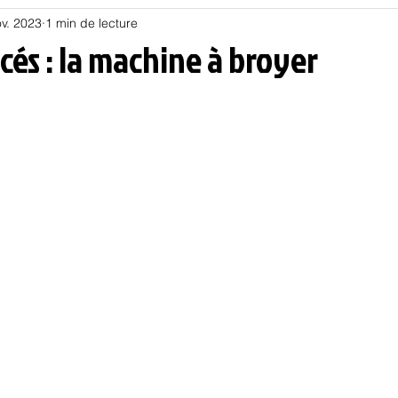
v. 2023
1 min de lecture
Habitat
Hors piste
Humeur et humour
Jur
cés : la machine à broyer
olitique
Psychologie
Résilience
Santé
Sociologie
Informatique