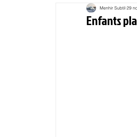
Menhir Subtil
29 no
Education
Energies
Enfants pla
Nature
Oligarchie
P
Spiritualités
Low tech