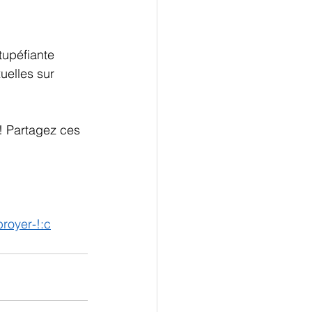
tupéfiante 
uelles sur 
! Partagez ces 
royer-!:c