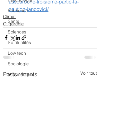
Psychologie
asscarbone-troisieme-partie-la-
caution-jancovici/
Résilience
Climat
Santé
Oligarchie
Sciences
Spiritualités
Low tech
Sociologie
Voir tout
Posts récents
Informatique