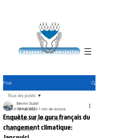
S'abonner à la newsletter
Post
Tous les posts
Menhir Subtil
Tous les posts
19 mai 2023
1 min de lecture
Enquête sur le guru français du
Alimentation & permaculture
changement climatique:
Arts & culture
Jancovici