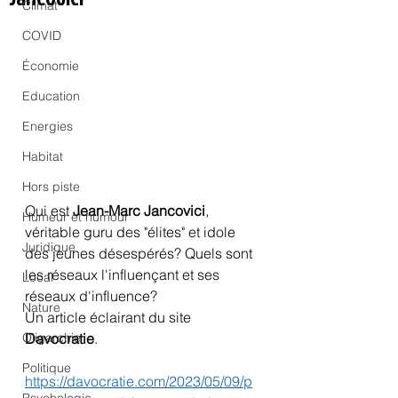
Climat
COVID
Économie
Education
Energies
Habitat
Hors piste
Qui est 
Jean-Marc Jancovici
, 
Humeur et humour
véritable guru des "élites" et idole 
Juridique
des jeunes désespérés? Quels sont 
les réseaux l'influençant et ses 
Local
réseaux d'influence?
Nature
Un article éclairant du site 
Davocratie
.
Oligarchie
Politique
https://davocratie.com/2023/05/09/p