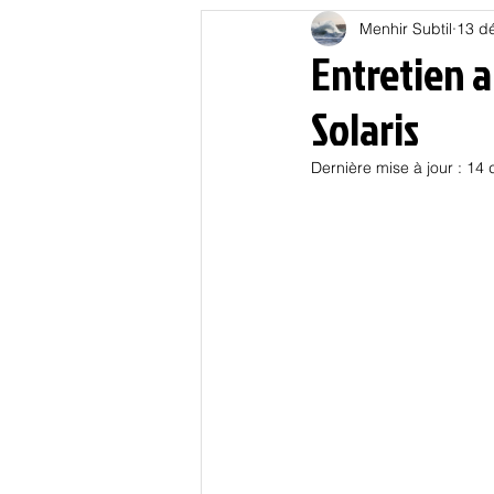
Menhir Subtil
13 d
Education
Energies
Entretien a
Solaris
Nature
Oligarchie
P
Dernière mise à jour :
14 
Spiritualités
Low tech