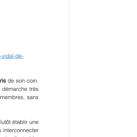
-vidal-de-
ris
 de son coin. 
 démarche très 
s membres, sans 
utôt établir une 
 interconnecter 