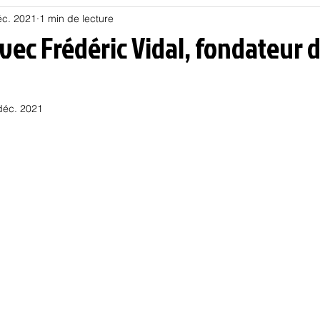
éc. 2021
1 min de lecture
Habitat
Hors piste
Humeur et humour
Jur
vec Frédéric Vidal, fondateur 
olitique
Psychologie
Résilience
Santé
déc. 2021
Sociologie
Informatique