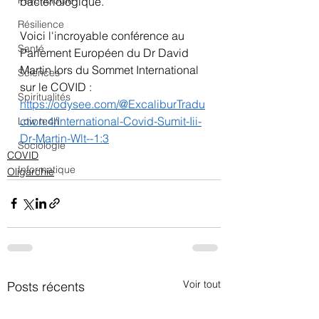
Psychologie
bactériologique.
Résilience
Voici l'incroyable conférence au 
Santé
Parlement Européen du Dr David 
Martin lors du Sommet International 
Sciences
sur le COVID :
Spiritualités
https://odysee.com/@ExcaliburTradu
ction:4/International-Covid-Sumit-Iii-
Low tech
Dr-Martin-Wlt--1:3
Sociologie
COVID
Informatique
Oligarchie
Voir tout
Posts récents