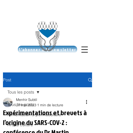
S'abonner à la newsletter
Post
Tous les posts
Menhir Subtil
Tous les posts
27 mai 2023
1 min de lecture
Expérimentations et brevets à
Alimentation & permaculture
l’origine du SARS-COV-2 :
Arts & culture
conférence du Dr Martin