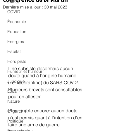
Climat
Dernière mise à jour :
30 mai 2023
COVID
Économie
Education
Energies
Habitat
Hors piste
Il ne subsiste désormais aucun 
Humeur et humour
doute quand à l'origine humaine 
Juridique
(i.e. laborantine) du SARS-COV-2. 
Plusieurs brevets sont consultables 
Local
pour en attester.
Nature
Plus terrible encore: aucun doute 
Oligarchie
n'est permis quant à l'intention d'en 
Politique
faire une arme de guerre 