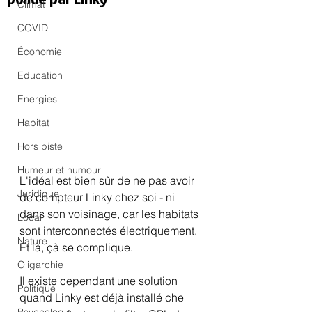
Climat
COVID
Économie
Education
Energies
Habitat
Hors piste
Humeur et humour
L'idéal est bien sûr de ne pas avoir 
Juridique
de compteur Linky chez soi - ni 
dans son voisinage, car les habitats 
Local
sont interconnectés électriquement. 
Nature
Et là, çà se complique.
Oligarchie
Il existe cependant une solution 
Politique
quand Linky est déjà installé che 