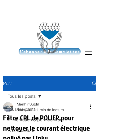
S'abonner à la newsletter
Post
Tous les posts
Menhir Subtil
Tous les posts
8 oct. 2022
1 min de lecture
Filtre CPL de POLIER pour
Alimentation & permaculture
nettoyer le courant électrique
Arts & culture
pollué par Linky