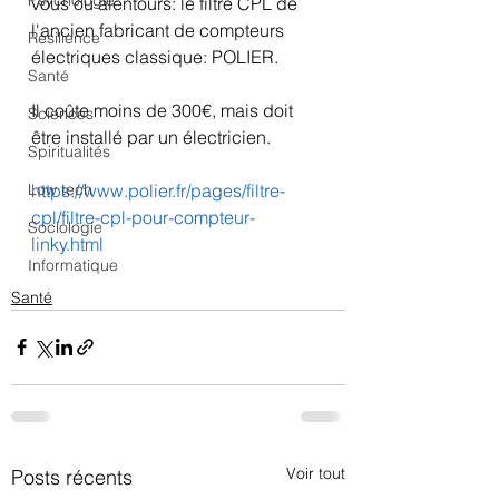
Psychologie
vous ou alentours: le filtre CPL de 
l'ancien fabricant de compteurs 
Résilience
électriques classique: POLIER.
Santé
Il coûte moins de 300€, mais doit 
Sciences
être installé par un électricien.
Spiritualités
https://www.polier.fr/pages/filtre-
Low tech
cpl/filtre-cpl-pour-compteur-
Sociologie
linky.html
Informatique
Santé
Voir tout
Posts récents