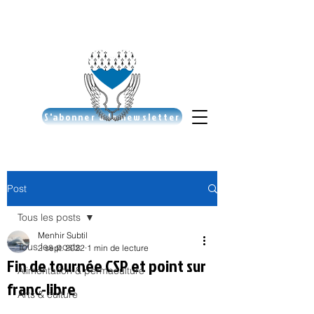
S'abonner à la newsletter
Post
Tous les posts
Menhir Subtil
Tous les posts
2 sept. 2022
1 min de lecture
Fin de tournée CSP et point sur
Alimentation & permaculture
franc-libre
Arts & culture