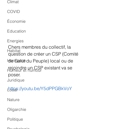
Climat
COVID
Économie
Education
Energies
Chers membres du collectif, la 
Habitat
question de créer un CSP (Comité 
de Salut du Peuple) local ou de 
Hors piste
rejoindre un CSP existant va se 
Humeur et humour
poser.
Juridique
https://youtu.be/Y5dPPGBkVoY
Local
Nature
Oligarchie
Politique