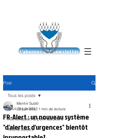
S'abonner à la newsletter
Post
Tous les posts
Menhir Subtil
Tous les posts
22 juin 2022
1 min de lecture
FR-Alert : un nouveau système
Alimentation & permaculture
"d'alertes d'urgences" bientôt
Arts & culture
insupportable?