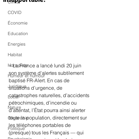
Climat
COVID
Économie
Education
Energies
Habitat
« La France a lancé lundi 20 juin 
Hors piste
son système d'alertes subtilement 
Humeur et humour
baptisé FR-Alert. En cas de 
Juridique
situations d’urgence, de 
catastrophes naturelles, d’accidents 
Local
pétrochimiques, d’incendie ou 
Nature
d’attentat, l’État pourra ainsi alerter 
toute la population, directement sur 
Oligarchie
les téléphones portables de 
Politique
(presque) tous les Français — qui 