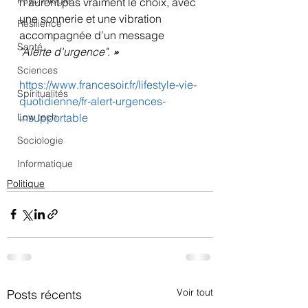
Psychologie
n'auront pas vraiment le choix, avec 
une sonnerie et une vibration 
Résilience
accompagnée d’un message 
Santé
"Alerte d'urgence".
 »
Sciences
https://www.francesoir.fr/lifestyle-vie-
Spiritualités
quotidienne/fr-alert-urgences-
insupportable
Low tech
Sociologie
Informatique
Politique
Voir tout
Posts récents