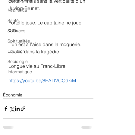
Psychologie
certain, mais sans la verticalité d’un 
Juving-Brunet.
Résilience
Santé
Fortelle joue. Le capitaine ne joue 
pas.
Sciences
Spiritualités
L’un est à l’aise dans la moquerie.
Low tech
L’autre dans la tragédie.
Sociologie
Longue vie au Franc-Libre.
Informatique
https://youtu.be/8EADVCQdkiM
Économie