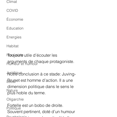
Climat
COVID
Économie
Education
Energies
Habitat
Hors piste
Toujours utile d’écouter les 
arguments de chaque protagoniste.
Humeur et humour
Juridique
Notre conclusion à ce stade: Juving-
Brunet est homme d’action. Il a une 
Local
dimension politique dans le sens le 
Nature
plus noble du terme.
Oligarchie
Fortelle est un bobo de droite. 
Politique
Souvent pertinent, doté d’un humour 