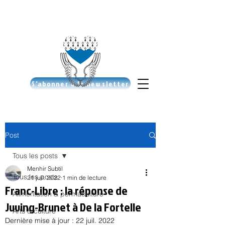
S'abonner à la newsletter
Post
Tous les posts
Menhir Subtil
Tous les posts
21 juil. 2022
1 min de lecture
Franc-Libre : la réponse de
Alimentation & permaculture
Juving-Brunet à De la Fortelle
Arts & culture
Dernière mise à jour :
22 juil. 2022