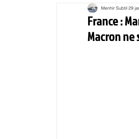
Menhir Subtil
29 ja
Education
Energies
France : M
Macron ne s
Nature
Oligarchie
P
Spiritualités
Low tech