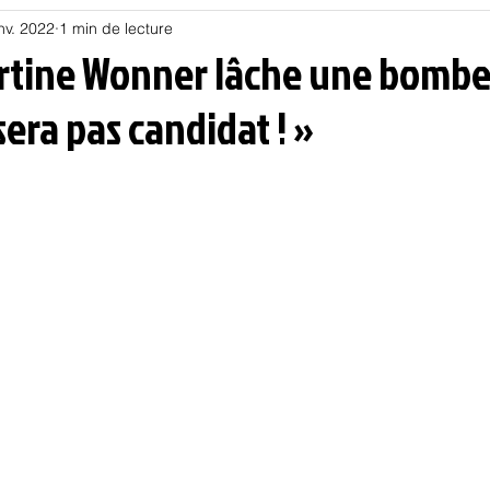
nv. 2022
1 min de lecture
Habitat
Hors piste
Humeur et humour
Jur
artine Wonner lâche une bombe 
era pas candidat ! »
olitique
Psychologie
Résilience
Santé
Sociologie
Informatique