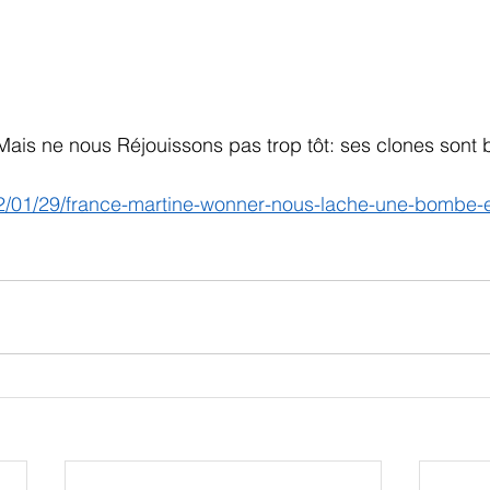
 Mais ne nous Réjouissons pas trop tôt: ses clones sont b
022/01/29/france-martine-wonner-nous-lache-une-bombe-