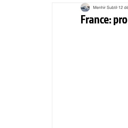
Menhir Subtil
12 d
Education
Energies
France: pr
Nature
Oligarchie
P
Spiritualités
Low tech