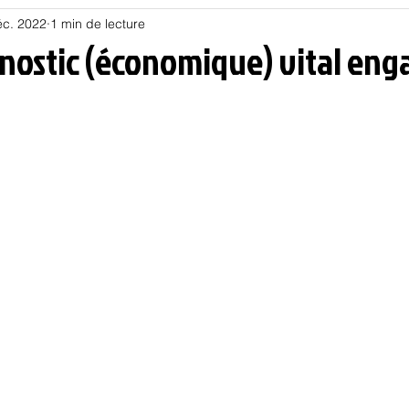
éc. 2022
1 min de lecture
Habitat
Hors piste
Humeur et humour
Jur
onostic (économique) vital eng
olitique
Psychologie
Résilience
Santé
Sociologie
Informatique