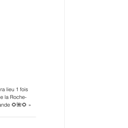
a lieu 1 fois 
de la Roche-
grande 🌻🌺🌻 »