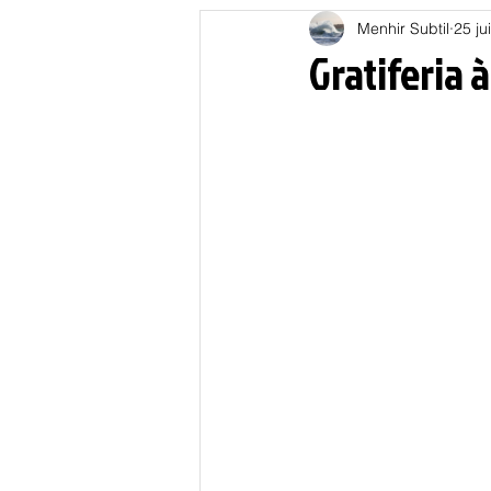
Menhir Subtil
25 ju
Education
Energies
Gratiferia 
Nature
Oligarchie
P
Spiritualités
Low tech