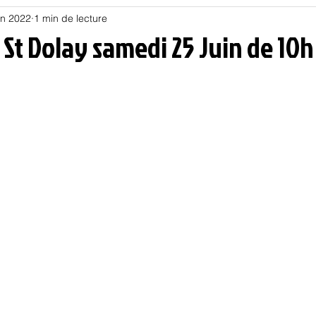
in 2022
1 min de lecture
Habitat
Hors piste
Humeur et humour
Jur
à St Dolay samedi 25 Juin de 10h
olitique
Psychologie
Résilience
Santé
Sociologie
Informatique