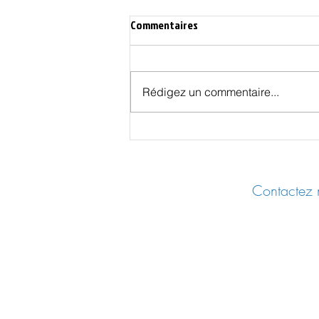
Commentaires
Rédigez un commentaire...
Dieu, la Bretagne et la fin des
temps - partie 2
Contactez n