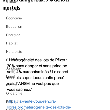
Climat
mortels
COVID
Économie
Education
Energies
Habitat
Hors piste
" 
Hétérogénéité des lots de Pfizer : 
Humeur et humour
30% sans danger et sans principe 
Juridique
actif, 4% surcontaminés ! Le secret 
Local
des lots super tueurs enfin percé 
mais l’ANSM ne veut pas que 
Nature
vous sachiez."
Oligarchie
https://la-verite-vous-rendra-
Politique
libres.org/heterogeneite-des-lots-de-