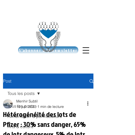
S'abonner à la newsletter
Post
Tous les posts
Menhir Subtil
Tous les posts
13 juil. 2023
1 min de lecture
Hétérogénéité des lots de
Alimentation & permaculture
Pfizer : 30% sans danger, 65%
Arts & culture
de lots dangereux, 5% de lots