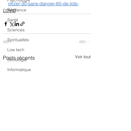
Psychologie
pfizer-30-sans-danger-65-de-lots-
Résilience
COVID
Santé
Sciences
Spiritualités
Low tech
Voir tout
Posts récents
Sociologie
Informatique