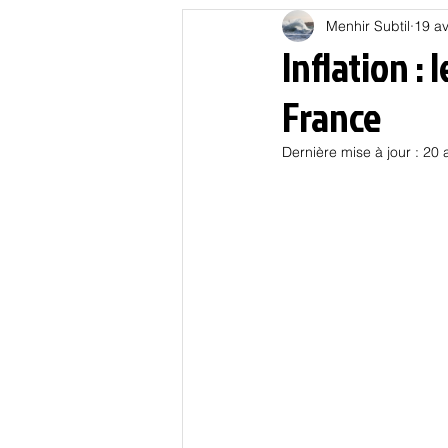
Menhir Subtil
19 av
Education
Energies
Inflation : 
France
Nature
Oligarchie
P
Dernière mise à jour :
20 
Spiritualités
Low tech