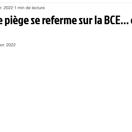
r. 2022
1 min de lecture
Habitat
Hors piste
Humeur et humour
Jur
le piège se referme sur la BCE… 
olitique
Psychologie
Résilience
Santé
avr. 2022
Sociologie
Informatique