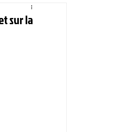
idique
Local
et sur la
Sciences