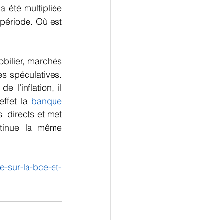
 été multipliée 
période. Où est 
ilier, marchés  
s spéculatives. 
l’inflation, il 
ffet la 
banque 
  directs et met 
ntinue la même 
e-sur-la-bce-et-