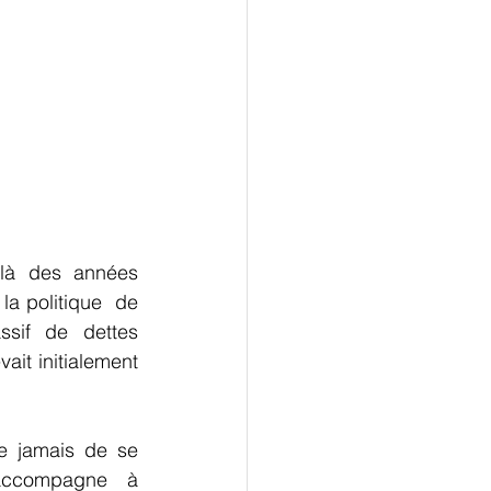
ilà des années 
maintenant  que de nombreux économistes nous avertissent du danger de la politique  de 
sif de dettes 
it initialement 
e jamais de se 
’accompagne  à 