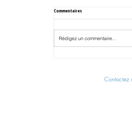
Commentaires
Rédigez un commentaire...
Hausse du prix des carburants :
analyse d'une inflation artificielle
Contactez n