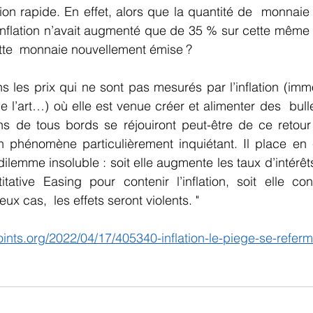
ion rapide. En effet, alors que la quantité de  monnaie a
’inflation n’avait augmenté que de 35 % sur cette même 
ette  monnaie nouvellement émise ?
 les prix qui ne sont pas mesurés par l’inflation (immob
e l’art…) où elle est venue créer et alimenter des  bulle
s de tous bords se réjouiront peut-être de ce retour de 
un phénomène particulièrement inquiétant. Il place en e
ilemme insoluble : soit elle augmente les taux d’intérêts
ative Easing pour contenir l’inflation, soit elle co
ux cas,  les effets seront violents. "
ints.org/2022/04/17/405340-inflation-le-piege-se-referm