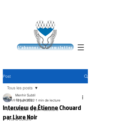
S'abonner à la newsletter
Post
Tous les posts
Menhir Subtil
Tous les posts
13 juin 2022
1 min de lecture
Interview de Étienne Chouard
Alimentation & permaculture
par Livre Noir
Arts & culture