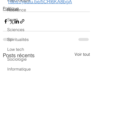
Psychologie
https://youtu.be/5CRI6KA8bgA
Politique
Résilience
Santé
Sciences
Spiritualités
Low tech
Voir tout
Posts récents
Sociologie
Informatique