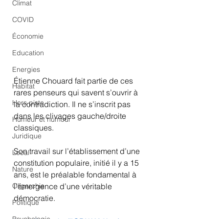
Climat
COVID
Économie
Education
Energies
Étienne Chouard fait partie de ces 
Habitat
rares penseurs qui savent s’ouvrir à 
Hors piste
la contradiction. Il ne s’inscrit pas 
dans les clivages gauche/droite 
Humeur et humour
classiques.
Juridique
Son travail sur l’établissement d’une 
Local
constitution populaire, initié il y a 15 
Nature
ans, est le préalable fondamental à 
l’émergence d’une véritable 
Oligarchie
démocratie.  
Politique