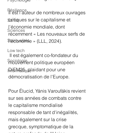
Psychologie
Résilience
Il est l'auteur de nombreux ouvrages 
critiques sur le capitalisme et 
Santé
l'économie mondiale, dont 
Sciences
récemment « Les nouveaux serfs de 
Spiritualités
l'économie » (LLL, 2024).
Low tech
 Il est également co-fondateur du 
Sociologie
mouvement politique européen 
DiEM25, plaidant pour une 
Informatique
démocratisation de l'Europe.
Pour Élucid, Yánis Varoufákis revient 
sur ses années de combats contre 
le capitalisme mondialisé 
responsable de tant d'inégalités, 
mais également sur la crise 
grecque, symptomatique de la 