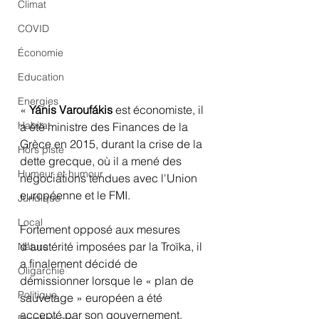
Climat
COVID
Économie
Education
Energies
« 
Yánis Varoufákis 
est économiste, il 
Habitat
a été ministre des Finances de la 
Grèce en 2015, durant la crise de la 
Hors piste
dette grecque, où il a mené des 
Humeur et humour
négociations tendues avec l'Union 
européenne et le FMI.
Juridique
Local
Fortement opposé aux mesures 
d'austérité imposées par la Troïka, il 
Nature
a finalement décidé de 
Oligarchie
démissionner lorsque le « plan de 
Politique
sauvetage » européen a été 
accepté par son gouvernement
.