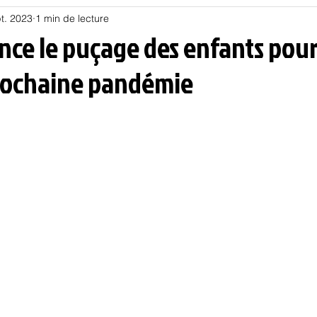
t. 2023
1 min de lecture
Habitat
Hors piste
Humeur et humour
Jur
nce le puçage des enfants pour
prochaine pandémie
olitique
Psychologie
Résilience
Santé
Sociologie
Informatique