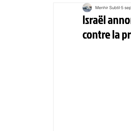
Menhir Subtil
5 sep
Education
Energies
Israël anno
contre la 
Nature
Oligarchie
P
Spiritualités
Low tech