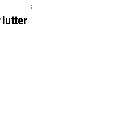
idique
Local
 lutter
Sciences