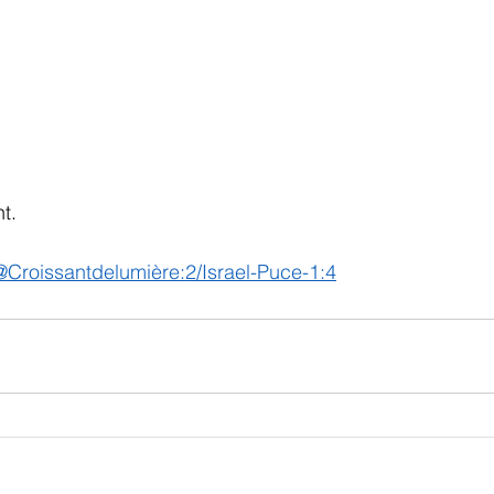
t.
@Croissantdelumière:2/Israel-Puce-1:4