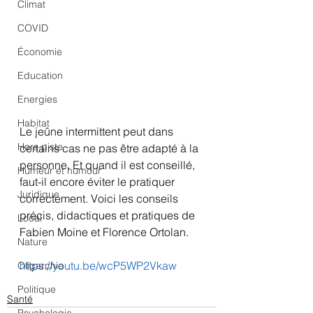
Climat
COVID
Économie
Education
Energies
Habitat
Le jeûne intermittent peut dans 
Hors piste
certains cas ne pas être adapté à la 
personne. Et quand il est conseillé, 
Humeur et humour
faut-il encore éviter le pratiquer 
Juridique
correctement. Voici les conseils 
précis, didactiques et pratiques de 
Local
Fabien Moine et Florence Ortolan.
Nature
https://youtu.be/wcP5WP2Vkaw
Oligarchie
Politique
Santé