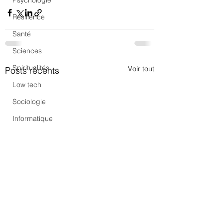
Psychologie
Résilience
Santé
Sciences
Spiritualités
Voir tout
Posts récents
Low tech
Sociologie
Informatique