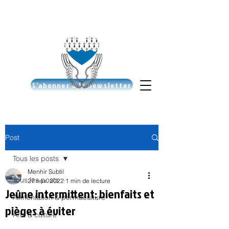
S'abonner à la newsletter
Post
Tous les posts
Menhir Subtil
Tous les posts
27 nov. 2022
1 min de lecture
Jeûne intermittent: bienfaits et
Alimentation & permaculture
pièges à éviter
Arts & culture